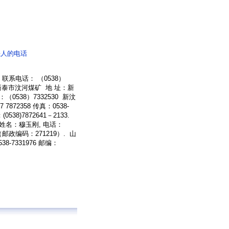
恶人的电话
系电话： （0538）
19 新泰市汶河煤矿 地 址：新
538）7332530 新汶
872358 传真：0538-
38)7872641－2133.
 姓名：穆玉刚, 电话：
（邮政编码：271219）. 山
-7331976 邮编：