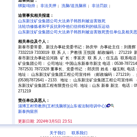
迫害类型：
绑架/劫持
；
非法关押
；
洗脑/送洗脑班
；
非法罚款
；
迫害事实相关报道：
山东新汶矿业集团公司大法弟子韩胜利被迫害致死
法轮功修炼者和平反抗剥夺他们信仰权利的镇压运动
山东新汶矿业集团公司大法弟子韩胜利被迫害致死责任单位及相关
相关单位及个人：
新泰市委常委、新汶办事处党委书记：孙庆华 办事处主任：刘善辉 联
7332219 7333019 联 系 人：尹教强 王悦国 邮政编码： 2712
泰市新汶办事处沿河路 矿 长：李富庆 联 系 人：任玉晶 联系电话：（0
矿业集团公司： 公司地址: 中国山东新泰市新汶 电话：0538-7872147 7
7872531 7872328 董事长、党委书记 ：郎庆田 姓名：穆玉刚, 电话：(05
地址： 山东新汶矿业集团工程公司宣传科 （邮政编码：271219）.
(0538)7872641－2133. 地址： 山东新汶矿业集团工程公司宣传科 
东新汶矿业集团工程有限责任公司. 地址：山东 新泰 新汶. 电话：0538
271219
责任单位及恶人：
淄博王村劳教所(王村洗脑班)(山东省法制培训中心)
新泰拘留所
更新日期: 2024年3月5日 23:51
关于我们
联系我们