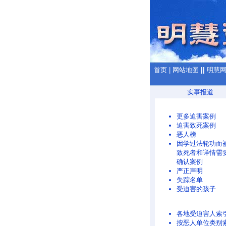
首页
|
网站地图
||
明慧
实事报道
更多迫害案例
迫害致死案例
恶人榜
因学过法轮功而
致死者和详情需
确认案例
严正声明
失踪名单
受迫害的孩子
各地受迫害人索
按恶人单位类别