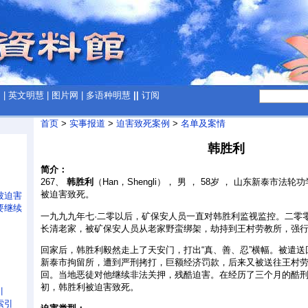
网
|
英文明慧
|
图片网
|
多语种明慧
||
订阅
首页
>
实事报道
>
迫害致死案例
>
名单及案情
韩胜利
简介：
267、
韩胜利
（Han，Shengli）， 男 ， 58岁 ， 山东新泰市
被迫害致死。
被迫害
要继续
一九九九年七·二零以后，矿保安人员一直对韩胜利监视监控。二零
长清老家，被矿保安人员从老家野蛮绑架，劫持到王村劳教所，强行“
回家后，韩胜利毅然走上了天安门，打出“真、善、忍”横幅。被遣
新泰市拘留所，遭到严刑拷打，巨额经济罚款，后来又被送往王村
回。当地恶徒对他继续非法关押，残酷迫害。在经历了三个月的酷
初，韩胜利被迫害致死。
引
索引