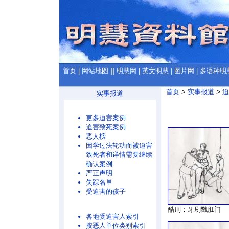
首页
|
网站地图
||
明慧网
|
英文明慧
|
图片网
|
多语种明
首页
>
实事报道
>
迫
实事报道
更多迫害案例
迫害致死案例
恶人榜
因学过法轮功而被迫害
致死者和详情需要继续
确认案例
严正声明
失踪名单
受迫害的孩子
酷刑：牙刷戳肛门
各地受迫害人索引
按恶人单位类别索引