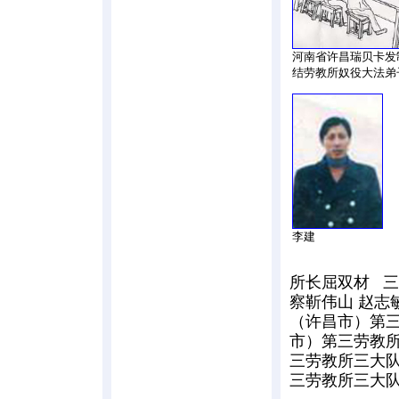
河南省许昌瑞贝卡发
结劳教所奴役大法弟
李建
所长屈双材 
察靳伟山 赵志
（许昌市）第三
市）第三劳教所
三劳教所三大队
三劳教所三大