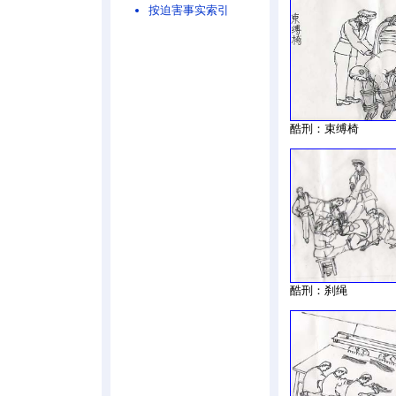
按迫害事实索引
酷刑：束缚椅
酷刑：刹绳