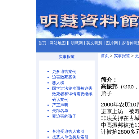
首页
|
网站地图
||
明慧网
|
英文明慧
|
图片网
|
多语种明
首页
>
实事报道
>
更
实事报道
更多迫害案例
迫害致死案例
简介：
恶人榜
高振邦
（Gao，
因学过法轮功而被迫害
弟子
致死者和详情需要继续
确认案例
2000年农历
严正声明
进京上访，被
失踪名单
受迫害的孩子
非法关押在古
中高振邦被抢1
计被抢2800
各地受迫害人索引
按恶人单位类别索引