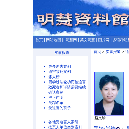
首页
|
网站地图
||
明慧网
|
英文明慧
|
图片网
|
多语种明
首页
>
实事报道
>
迫
实事报道
更多迫害案例
迫害致死案例
恶人榜
因学过法轮功而被迫害
致死者和详情需要继续
确认案例
严正声明
失踪名单
受迫害的孩子
赵文瑜
各地受迫害人索引
按恶人单位类别索引
手铐/脚镣
；