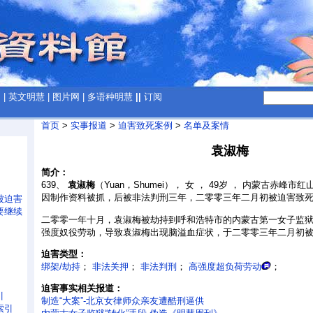
网
|
英文明慧
|
图片网
|
多语种明慧
||
订阅
首页
>
实事报道
>
迫害致死案例
>
名单及案情
袁淑梅
简介：
639、
袁淑梅
（Yuan，Shumei）， 女 ， 49岁 ， 内蒙古赤
因制作资料被抓，后被非法判刑三年，二零零三年二月初被迫害致
被迫害
要继续
二零零一年十月，袁淑梅被劫持到呼和浩特市的内蒙古第一女子监
强度奴役劳动，导致袁淑梅出现脑溢血症状，于二零零三年二月初
迫害类型：
绑架/劫持
；
非法关押
；
非法判刑
；
高强度超负荷劳动
；
迫害事实相关报道：
引
制造“大案”-北京女律师众亲友遭酷刑逼供
索引