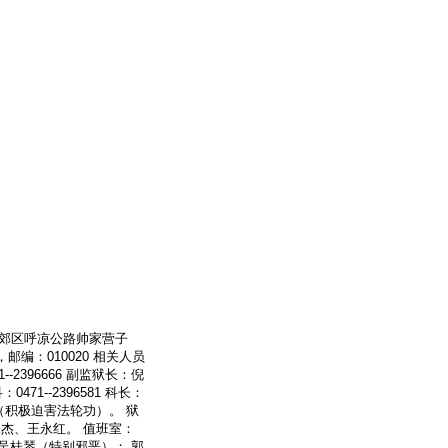
市郊区呼凉公路帅家营子
邮编：010020 相关人员
--2396666 副监狱长：倪
471--2396581 科长：
（积极迫害法轮功）。 狱
杰、王永红。 值班室：
监区长：吴桂琴（特别邪恶）； 郭