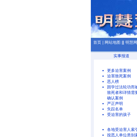
首页
|
网站地图
||
明慧
实事报道
更多迫害案例
迫害致死案例
恶人榜
因学过法轮功而
致死者和详情需
确认案例
严正声明
失踪名单
受迫害的孩子
各地受迫害人索
按恶人单位类别