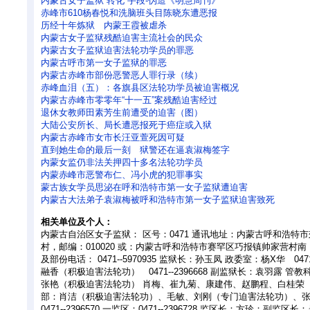
内蒙古女子监狱“转化”手段-伪造《明慧周刊》
赤峰市610杨春悦和洗脑班头目陈晓东遭恶报
历经十年炼狱 内蒙王霞被虐杀
内蒙古女子监狱残酷迫害主流社会的民众
内蒙古女子监狱迫害法轮功学员的罪恶
内蒙古呼市第一女子监狱的罪恶
内蒙古赤峰市部份恶警恶人罪行录（续）
赤峰血泪（五）：各旗县区法轮功学员被迫害概况
内蒙古赤峰市零零年“十一五”案残酷迫害经过
退休女教师田素芳生前遭受的迫害（图）
大陆公安所长、局长遭恶报死于癌症或入狱
内蒙古赤峰市女市长汪亚萱死因可疑
直到她生命的最后一刻 狱警还在逼袁淑梅签字
内蒙女监仍非法关押四十多名法轮功学员
内蒙赤峰市恶警布仁、冯小虎的犯罪事实
蒙古族女学员思泌在呼和浩特市第一女子监狱遭迫害
内蒙古大法弟子袁淑梅被呼和浩特市第一女子监狱迫害致死
相关单位及个人：
内蒙古自治区女子监狱： 区号：0471 通讯地址：内蒙古呼和浩特
村，邮编：010020 或：内蒙古呼和浩特市赛罕区巧报镇帅家营村南，
及部份电话： 0471--5970935 监狱长：孙玉凤 政委室：杨X华 0471
融香（积极迫害法轮功） 0471--2396668 副监狱长：袁羽露 管教科：0
张艳（积极迫害法轮功） 肖梅、崔九菊、康建伟、赵鹏程、白桂荣
部：肖洁（积极迫害法轮功）、毛敏、刘刚（专门迫害法轮功）、张
0471--2396570 一监区：0471--2396728 监区长：方珍；副