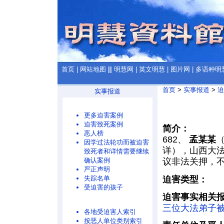
首页
|
网站地图
||
明慧网
|
英文明慧
|
图片网
|
多语种明
首页
>
实事报道
>
迫
实事报道
更多迫害案例
迫害致死案例
简介：
恶人榜
682、
孟某某
（
因学过法轮功而被迫害
详），山西大法
致死者和详情需要继续
确认案例
议非法关押，
严正声明
迫害类型：
失踪名单
受迫害的孩子
迫害事实相关
三位大法弟子
各地受迫害人索引
按恶人单位类别索引