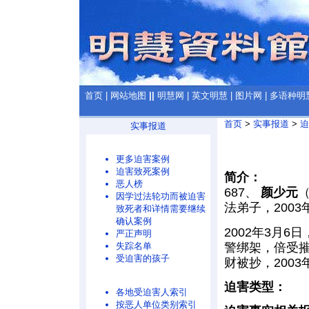
首页
|
网站地图
||
明慧网
|
英文明慧
|
图片网
|
多语种明
首页
>
实事报道
>
迫
实事报道
更多迫害案例
迫害致死案例
简介：
恶人榜
687、
颜少元
（
因学过法轮功而被迫害
法弟子，200
致死者和详情需要继续
确认案例
2002年3月
严正声明
警绑架，倍受
失踪名单
受迫害的孩子
财被抄，200
迫害类型：
各地受迫害人索引
按恶人单位类别索引