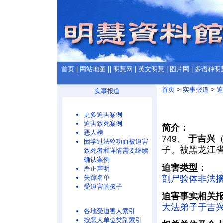
首页
|
网站地图
||
明慧网
|
英文明慧
|
图片网
|
多语种明
首页
>
实事报道
>
迫
实事报道
更多迫害案例
迫害致死案例
简介：
恶人榜
749、
于吉兴
（
因学过法轮功而被迫害
子。被黑龙江
致死者和详情需要继续
确认案例
迫害类型：
严正声明
剖尸验体非法摘
失踪名单
受迫害的孩子
迫害事实相关
大法弟子于吉兴
各地受迫害人索引
按恶人单位类别索引