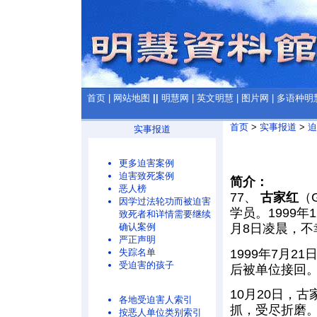
首页
|
网站地图
||
明慧网
|
英文明慧
|
图片网
|
多语种明
首页
>
实事报道
>
迫
实事报道
更多迫害案例
迫害致死案例
简介：
恶人榜
77、
古家红
（
因学过法轮功而被迫害
学员。1999
致死者和详情需要继续
确认案例
月8日凌晨，不
严正声明
1999年7月
失踪名单
受迫害的孩子
后被单位接回
10月20日，
各地受迫害人索引
抓，受尽折磨。
按恶人单位类别索引