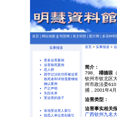
首页
|
网站地图
||
明慧网
|
英文明慧
|
图片网
|
多语种明
首页
>
实事报道
>
迫
实事报道
更多迫害案例
迫害致死案例
简介：
恶人榜
798、
禤德琼
（
因学过法轮功而被迫害
钦州市钦北区大
致死者和详情需要继续
确认案例
州市政法委61
严正声明
捕，2001年
失踪名单
受迫害的孩子
迫害类型：
迫害事实相关
各地受迫害人索引
广西钦州九名
按恶人单位类别索引