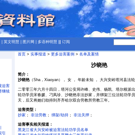
网
|
英文明慧
|
图片网
|
多语种明慧
||
订阅
首页
>
实事报道
>
更多迫害案例
>
名单及案情
沙晓艳
简介：
沙晓艳
（Sha，Xiaoyan）， 女 ， 年龄未知 ， 大兴安岭塔河县
被迫害
二零零三年六月十四日，塔河公安局许峰、史伟、杨凯、塔尔根派
要继续
轮功学员宋春媛、刁凤珍、沙晓艳非法抄家，并绑架三位法轮功学
天，后又将她们劫持到齐齐哈尔双合劳教所劳教三年。
迫害类型：
抄家
；
非法劳教
；
绑架/劫持
；
非法关押
；
迫害事实相关报道：
引
黑龙江省大兴安岭被迫害法轮功学员名单
索引