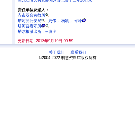
黑龙江省大兴安岭塔河县恶警十三年恶行录
责任单位及恶人：
齐市双合劳教所
塔河县公安局
:
史伟
，
杨凯
，
许峰
塔河县看守所
塔尔根派出所
:
王喜全
更新日期: 2013年9月19日 09:59
关于我们
联系我们
©2004-2022 明慧资料馆版权所有