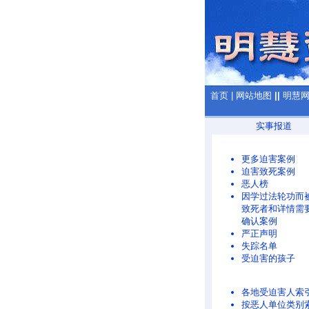
首页
|
网站地图
||
明慧
实事报道
更多迫害案例
迫害致死案例
恶人榜
因学过法轮功而
致死者和详情需
确认案例
严正声明
失踪名单
受迫害的孩子
各地受迫害人索
按恶人单位类别