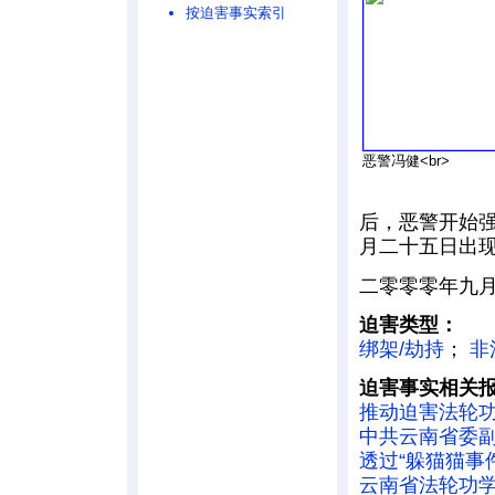
按迫害事实索引
恶警冯健<br>
后，恶警开始
月二十五日出现
二零零零年九
迫害类型：
绑架/劫持
；
非
迫害事实相关
推动迫害法轮功
中共云南省委
透过“躲猫猫事
云南省法轮功