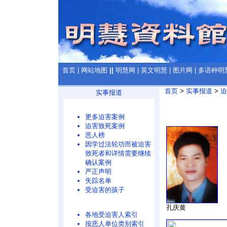
首页
|
网站地图
||
明慧网
|
英文明慧
|
图片网
|
多语种明
首页
>
实事报道
>
迫
实事报道
更多迫害案例
迫害致死案例
恶人榜
因学过法轮功而被迫害
致死者和详情需要继续
确认案例
严正声明
失踪名单
受迫害的孩子
孔庆黄
各地受迫害人索引
按恶人单位类别索引