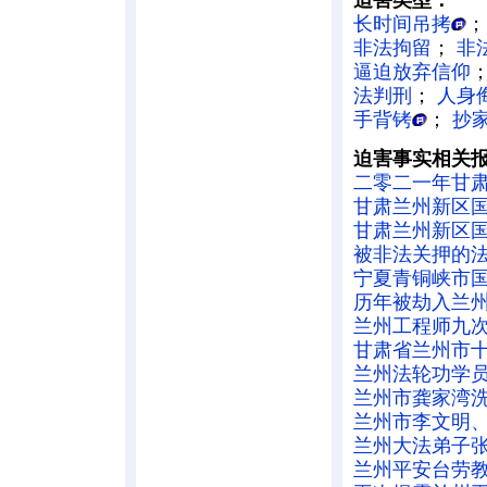
迫害类型：
长时间吊拷
非法拘留
；
非
逼迫放弃信仰
法判刑
；
人身
手背铐
；
抄
迫害事实相关
二零二一年甘
甘肃兰州新区
甘肃兰州新区
被非法关押的
宁夏青铜峡市
历年被劫入兰
兰州工程师九
甘肃省兰州市
兰州法轮功学
兰州市龚家湾
兰州市李文明
兰州大法弟子
兰州平安台劳