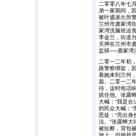
二零零八年七
弟一家期间，
被叶盛派出所
兰州市龚家湾
家湾洗脑班迫
李金兰，街道
关押在兰州市
监狱──龚家湾
二零一二年初
路警察绑架，
着她来到兰州
面。二零一二
待，这时电话
抓住他。张露
大喊：“我是合
的民众大喊：“
恶徒：“亮出身
法。”张露蝉大
被扯断，背包
地上，但他就