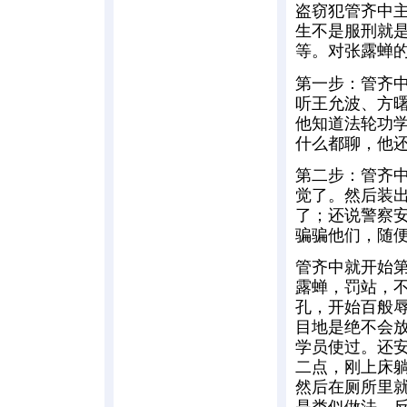
盗窃犯管齐中主
生不是服刑就
等。对张露蝉
第一步：管齐
听王允波、方曙
他知道法轮功
什么都聊，他
第二步：管齐
觉了。然后装
了；还说警察
骗骗他们，随
管齐中就开始
露蝉，罚站，
孔，开始百般
目地是绝不会
学员使过。还
二点，刚上床
然后在厕所里