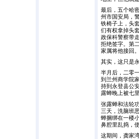
最后，五个哈密
州市国安局，
铁椅子上，头
们有权拿掉头
政保科警察带
拒绝签字。第
家属将他接回
其实，这只是
半月后，二零
到兰州商学院
持到永登县公
露蝉晚上被七
张露蝉和法轮
三天，洗脑班
蝉捆绑在一楼
鼻腔里乱捣，
这期间，龚家