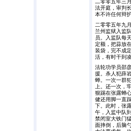
二零零五年三
法开庭，审判
本不许任何辩
二零零五年九
兰州监狱入监
员。入监队每
定额，把蒜放
装袋，完不成
活，有时干到
法轮功学员邵
援。杀人犯薛
蝉。一次一群
上。还一次，
狠踢在张露蝉
健还用脚一直
下。此时，张
午，入监中队到
禁闭室大铁门猛
面摔倒，后脑