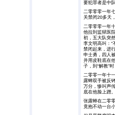
要犯罪者是中队
二零零零一年
关禁闭20多天
二零零零一年
他拉到监狱医院
初，五大队突
李文明高叫：“
禁闭起来，进行
申士勇，四人被
并用皮鞋底在
子，到“解教”
二零零一年十
露蝉双手被反
万分，惨叫声
底在他脸上蹭
张露蝉在二零
竟抱不动一台