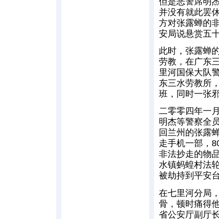
但是恶警席明
并没有就此罢
方对张露蝉的
安局说悬赏五十
此时，张露蝉
劳教，在广东
里河国保大队
东三水劳教所
班，同时一张
二零零四年一
明杰等警察全
回兰州的张露
走手机一部，8
非法抄走的物
水镇蚂蝗村法
被劫持到平安
在七里河分局
骨，顿时痛得
省公安厅副厅