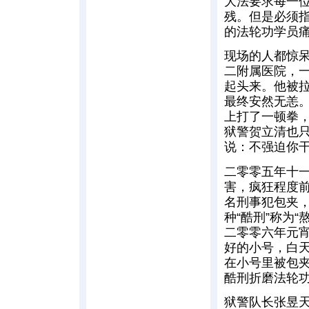
大法要求每一
残。但是必须
的法轮功学员
现场的人都惊
二附属医院，
起头来。他被
最终安然无恙。
上打了一顿拳，
狱警贺立清也只
说：不强迫你
二零零五年十一
害，疯狂程度
名刑事犯包夹
种“酷刑”称为
二零零六年元
好的小号，白
在小号里被包
酷刑折磨法轮
狱警队长张昱天