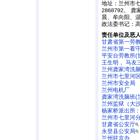
地址：兰州市七里
2868792。
晨、牟向阳、温
政法委书记：
责任单位及恶
甘肃省第一劳
兰州市第一看
平安台劳教所(
王生明
，
马友
兰州龚家湾洗脑
兰州市七里河
兰州市安全局
兰州电机厂
龚家湾洗脑班(
兰州监狱（大
杨家桥派出所
:
兰州市七里河
甘肃省公安厅
永登县公安局
兰州驻京办