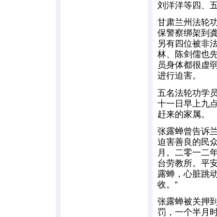
刘洋洋等四、五
甘肃兰州法轮
保警察绑架到
另有四位被非
林、陈剑儒也
员身体都很虚
进行迫害。
五名法轮功学
十一日早上九
赶来的家属。
张露蝉曾告诉
迫害善良的民
月。二零一二
台劳教所。平
露蝉，心脏跳
收。”
张露蝉被关押
罚，一个半月时