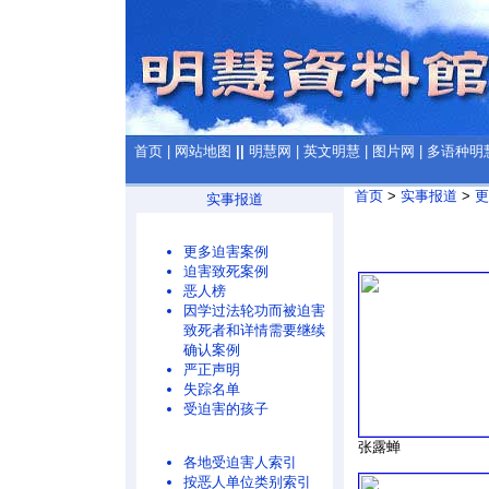
首页
|
网站地图
||
明慧网
|
英文明慧
|
图片网
|
多语种明
首页
>
实事报道
>
更
实事报道
更多迫害案例
迫害致死案例
恶人榜
因学过法轮功而被迫害
致死者和详情需要继续
确认案例
严正声明
失踪名单
受迫害的孩子
张露蝉
各地受迫害人索引
按恶人单位类别索引