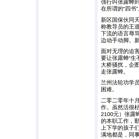
强行叫张露蝉
在所谓的“四书
新区国保伙同
称教导员的王
下流的语言辱
边动手动脚。
面对无理的迫
要让张露蝉“生
大桥骚扰，企
走张露蝉。
兰州法轮功学
困难。
二零二零年十
作。虽然活很
2100元）张
的本职工作，
上下学的孩子
满地都是，同