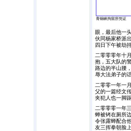
青铜峡拘留所凭证
眼，最后他一
伙同杨家桥派
四日下午被劫
二零零零年十
抱，五大队的
路边的半山腰
辱大法弟子的
二零零一年一
父的一篇经文
夹犯人也一脚
二零零零一年
蝉被铐在厕所
令张露蝉配合他
友三挥拳朝脸上