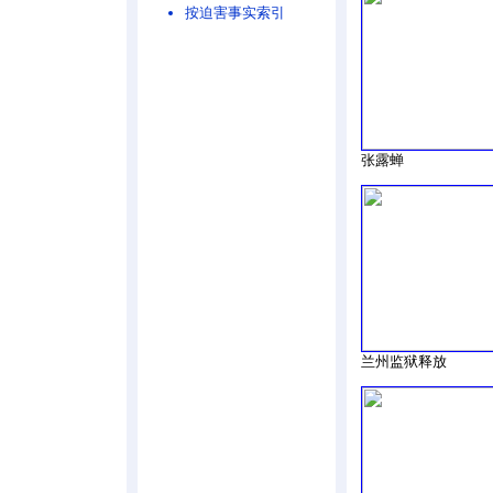
按迫害事实索引
张露蝉
兰州监狱释放