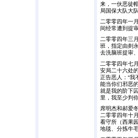
来，一伙恶徒
局国保大队大
二零零四年一
间经常遭到提
二零零四年三
班，指定由剡
去洗脑班提审、
二零零四年七
安局二十六处
正告恶人：“
能当你们邪恶的
就是我的阶下
里，我至少判你
席明杰和郝爱冬
二零零四年十
看守所（西果
地毯、分拣牛