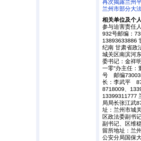
再次揭露兰州
兰州市部分大
相关单位及个
参与迫害责任人
932号邮编：7
13893633
纪南 甘肃省政
城关区南滨河东路
委书记：金祥明 副
一零”办主任：
号 邮编73003
长：李武平 87
8718009、1
133993117
局局长张江武87
址：兰州市城关区
区政法委副书记、
副书记、区维稳办
留所地址：兰州市
公安分局国保大