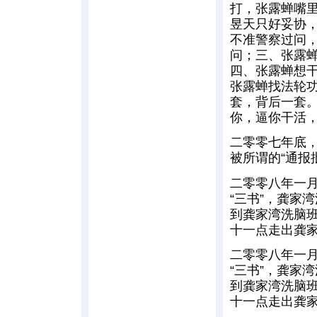
打，张露蝉嘴
昱天只好妥协
不准警察过问
问；三、张露蝉
四、张露蝉想
张露蝉找法轮
套，背后一套
你，逼你干活，
二零零七年底，
被所谓的“通报
二零零八年一
“三书”，龚家
到龚家湾洗脑
十一点走出龚
二零零八年一
“三书”，龚家
到龚家湾洗脑
十一点走出龚