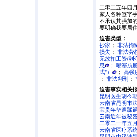
二零二五年四
家人各种签字
不承认其强加
要明确我要居
迫害类型：
抄家
；
非法拘
损失
；
非法劳
无故扣工资/剥
息
；
嘴塞肮脏
式”）
；
高强
；
非法判刑
；
迫害事实相关
昆明医生胡今
云南省昆明市
宝贵年华遭蹂躏
云南近年被秘密
二零二一年五月十日
云南省医疗系统
昆明市中级法院