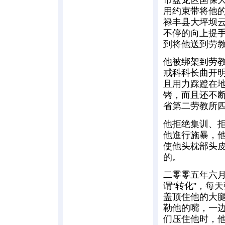
用约束带将他
禄丰县大坪坝
不停的向上提
到将他送到劳
他被绑架到劳
戒科科长曲开
且用力踩蹬在
铐，而且还不
省第二劳教所
他拒绝集训、
他進行施暴，
使他头枕部头
的。
二零零五年六
谓“转化”，每
盖顶住他的大腿
勒他的嘴，一
们压住他时，