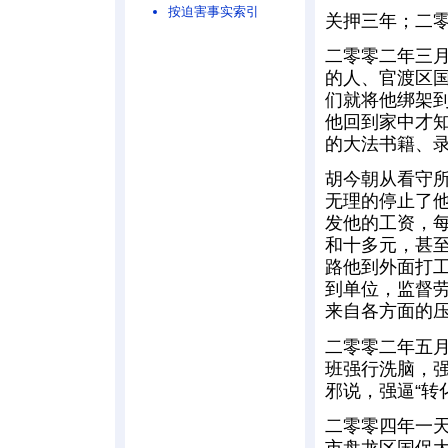
按迫害事实索引
关押三年；二
二零零二年三
的人、官渡区
们就将他绑架
他回到家中才
的大法书籍、
胡今朝从看守
无理的停止了
发他的工资，
和十多元，甚
路他到外面打
到单位，监督
来自各方面的
二零零二年五
班强行洗脑，
邪说，强逼“转
二零零四年一
市盘龙区国保