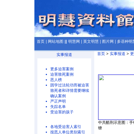
首页
|
网站地图
||
明慧网
|
英文明慧
|
图片网
|
多语种明
首页
>
实事报道
>
更
实事报道
更多迫害案例
迫害致死案例
恶人榜
因学过法轮功而被迫害
致死者和详情需要继续
确认案例
严正声明
失踪名单
受迫害的孩子
中共酷刑示意图：手
各地受迫害人索引
镣
按恶人单位类别索引