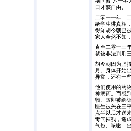
期间被“六一
日才获自由。
二零一一年十
给学生讲真相
得知胡今朝已
家人全然不知
直至二零一三年
就被非法判刑
胡今朝因为坚
月。身体开始
异常，还有一
他们使用的药
神病药。而感
物。随即被绑
医生被关在三
点半以后才送
毒气摧残，造
气短、咳嗽。