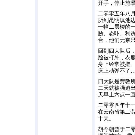
开手，停止施
二零零五年八
所到昆明滇池边
一幢二层楼的一
胁、恐吓、利
合，他们无奈
回到四大队后
脸被打肿，衣
身上经常被搓
床上动弹不了
四大队是劳教
二天就被强迫
天早上六点一
二零零四年十
在云南省第二
十天。
胡今朝曾于二