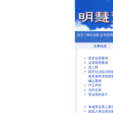
首页
|
网站地图
||
明慧
实事报道
更多迫害案例
迫害致死案例
恶人榜
因学过法轮功而
致死者和详情需
确认案例
严正声明
失踪名单
受迫害的孩子
各地受迫害人索
按恶人单位类别