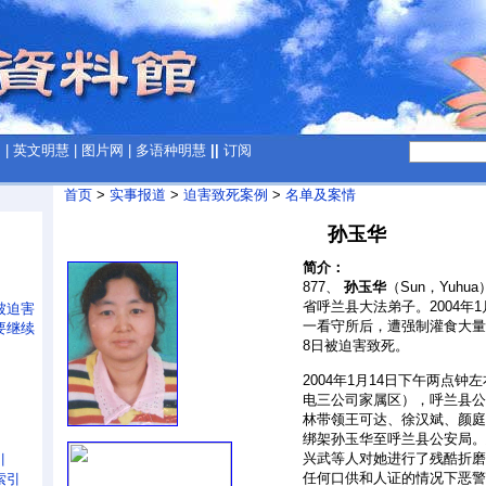
网
|
英文明慧
|
图片网
|
多语种明慧
||
订阅
首页
>
实事报道
>
迫害致死案例
>
名单及案情
孙玉华
简介：
877、
孙玉华
（Sun，Yuhua
省呼兰县大法弟子。2004年
被迫害
一看守所后，遭强制灌食大量
要继续
8日被迫害致死。
2004年1月14日下午两点
电三公司家属区），呼兰县公
林带领王可达、徐汉斌、颜庭
绑架孙玉华至呼兰县公安局。
兴武等人对她进行了残酷折磨
引
任何口供和人证的情况下恶警
索引