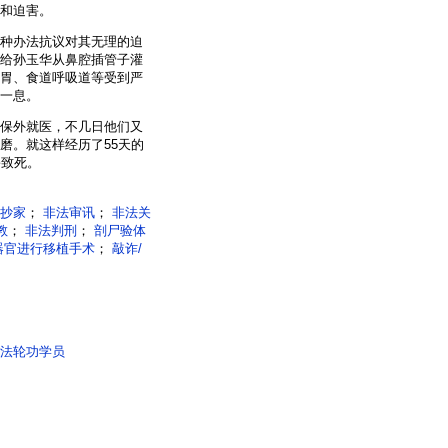
和迫害。
种办法抗议对其无理的迫
给孙玉华从鼻腔插管子灌
胃、食道呼吸道等受到严
一息。
保外就医，不几日他们又
磨。就这样经历了55天的
害致死。
抄家
；
非法审讯
；
非法关
教
；
非法判刑
；
剖尸验体
器官进行移植手术
；
敲诈/
法轮功学员