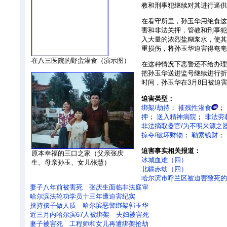
教和刑事犯继续对其进行逼供
在看守所里，孙玉华用绝食这
害和非法关押，管教和刑事犯
入大量的浓烈盐糊浆水，使其
重损伤，将孙玉华迫害得奄奄
在八三医院的野蛮灌食（演示图）
在这种情况下恶警还不给办理
把孙玉华送进监号继续进行折
时间，孙玉华在3月8日被迫
迫害类型：
绑架/劫持
；
摧残性灌食
；
押
；
送入精神病院
；
非法劳
非法摘取器官/为不明来源之
掠夺/破坏财物
；
勒索钱财
；
迫害事实相关报道：
原本幸福的三口之家（父亲张庆
冰城血难（四）
生、母亲孙玉、女儿张慧）
北疆赤劫（四）
哈尔滨市呼兰区被迫害致死的
妻子八年前被害死 张庆生面临非法庭审
哈尔滨法轮功学员十三年遭迫害纪实
挟持孩子做人质 哈尔滨恶警绑架郭玉华
近三月内哈尔滨67人被绑架 夫妇被害死
妻子被害死 工程师和女儿再遭绑架抢劫