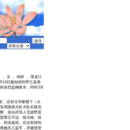
）， 女 ， 48岁 ， 黑龙江
1月14日被劫持到呼兰县第
的浓烈盐糊浆水，同年3月
钟左右，在孙玉华家楼下（火
安局国保大队大队长陈兆
辉、徐兴武等人无故野蛮
恶警王可达、徐汉斌、徐
，刑讯逼供。在没有得到
将她关入监牢，并唆使管