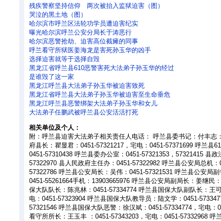
残疾警察坚持信仰 两次被抬入监狱迫害（图）
哭泣的黑土地（图）
哈尔滨市呼兰区法轮功学员遭迫害纪实
曝光哈尔滨呼兰公安分局长于涛恶行
哈尔滨恶警抢劫、迫害高位截瘫的同事
呼兰看守所狱医姜海龙是害死孙玉华的凶手
选择迫害就等于选择自毁
黑龙江省呼兰县610恶警害死大法弟子孙玉华的经过
是谁毁了这一家
黑龙江呼兰县大法弟子孙玉华被迫害致死
黑龙江省呼兰县大法弟子孙玉华被迫害至生命垂危
黑龙江呼兰县恶警绑架大法弟子孙玉华和女儿
大法弟子任鹏武被呼兰县公安活活打死
相关单位及个人：
附：呼兰县迫害大法弟子相关责任人电话： 呼兰县委书记：付丰志：0451
府县长：瞿显君：0451-57321217，宅电：0451-57371699 呼
0451-57310438 呼兰县委办公室：0451-57321353，57321415
57322970 县人民政府主任办：0451-57322982 呼兰县公安局总机：045
57322786 呼兰县公安局长：吴伟：0451-57321531 呼兰县公
0451-55261664手机：13903665976 呼兰县公安局副局长：姜继民：0
保大队队长：陈兆林：0451-57334774 呼兰县国保大队副队长：王可达：
电：0451-57323904 呼兰县国保大队教导员：陆文学：0451-573347
57321546 呼兰县国保大队恶警：徐汉斌：0451-57334774，宅电：04
看守所所长：王玉丰 ：0451-57343203，宅电：0451-573329