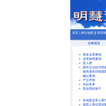
首页
|
网站地图
||
明慧
实事报道
更多迫害案例
迫害致死案例
恶人榜
因学过法轮功而
致死者和详情需
确认案例
严正声明
失踪名单
受迫害的孩子
各地受迫害人索
按恶人单位类别