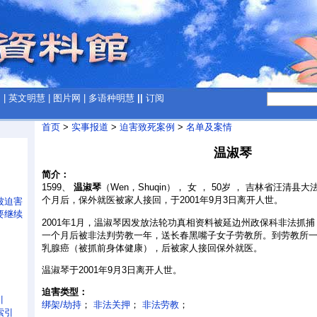
网
|
英文明慧
|
图片网
|
多语种明慧
||
订阅
首页
>
实事报道
>
迫害致死案例
>
名单及案情
温淑琴
简介：
1599、
温淑琴
（Wen，Shuqin）， 女 ， 50岁 ， 吉林省汪清
个月后，保外就医被家人接回，于2001年9月3日离开人世。
被迫害
要继续
2001年1月，温淑琴因发放法轮功真相资料被延边州政保科非法抓
一个月后被非法判劳教一年，送长春黑嘴子女子劳教所。到劳教所
乳腺癌（被抓前身体健康），后被家人接回保外就医。
温淑琴于2001年9月3日离开人世。
迫害类型：
引
绑架/劫持
；
非法关押
；
非法劳教
；
索引