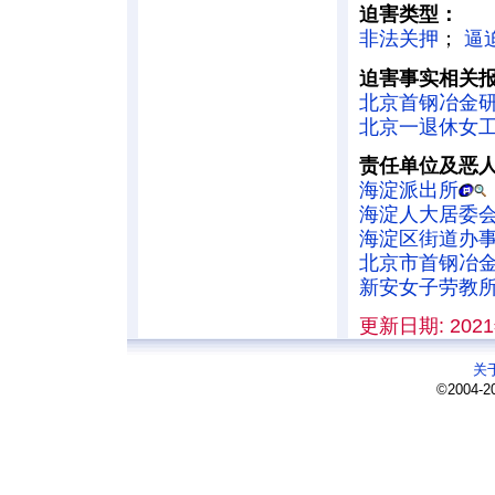
迫害类型：
非法关押
；
逼
迫害事实相关
北京首钢冶金
北京一退休女
责任单位及恶
海淀派出所
海淀人大居委
海淀区街道办
北京市首钢冶
新安女子劳教
更新日期: 2021
关
©2004