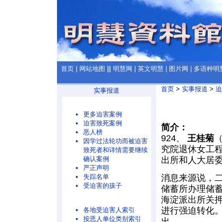
首页
|
网站地图
||
明慧网
|
英文明慧
|
图片网
|
多语种明
首页
>
实事报道
>
迫
实事报道
更多迫害案例
迫害致死案例
简介：
恶人榜
924、
王桂菊
（
因学过法轮功而被迫害
究院退休女工
致死者和详情需要继续
确认案例
出所和人大居
严正声明
消息来源说，
失踪名单
受迫害的孩子
储蓄所办理储
海淀派出所关
进行强迫转化
各地受迫害人索引
按恶人单位类别索引
出。