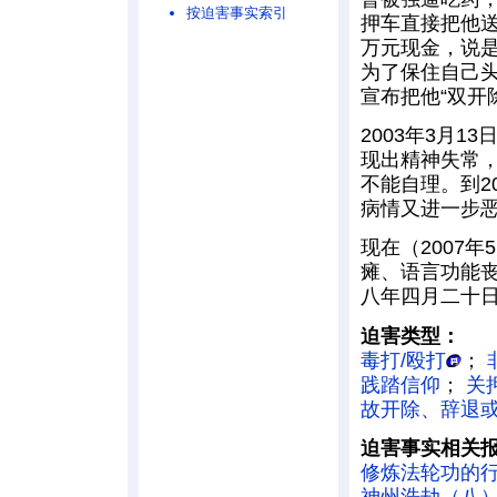
按迫害事实索引
押车直接把他
万元现金，说是
为了保住自己
宣布把他“双开
2003年3月
现出精神失常
不能自理。到2
病情又进一步
现在（2007
瘫、语言功能
八年四月二十
迫害类型：
毒打/殴打
；
践踏信仰
；
关
故开除、辞退
迫害事实相关
修炼法轮功的
神州浩劫（八