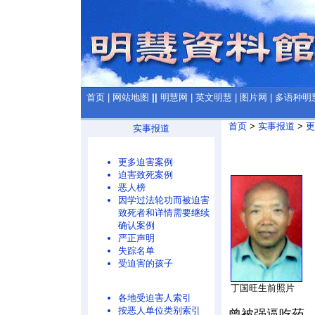
首页
|
网站地图
||
明慧网
|
英文明慧
|
图片网
|
多语种明
首页
>
实事报道
>
更
实事报道
更多迫害案例
迫害致死案例
恶人榜
因学过法轮功而被迫害
致死者和详情需要继续
确认案例
严正声明
失踪名单
受迫害的孩子
丁国旺生前照片
各地受迫害人索引
按恶人单位类别索引
曾被强逼吃药，