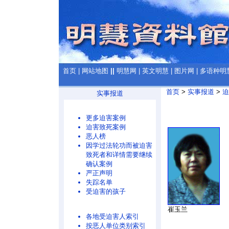
首页
|
网站地图
||
明慧网
|
英文明慧
|
图片网
|
多语种明
首页
>
实事报道
>
迫
实事报道
更多迫害案例
迫害致死案例
恶人榜
因学过法轮功而被迫害
致死者和详情需要继续
确认案例
严正声明
失踪名单
受迫害的孩子
崔玉兰
各地受迫害人索引
按恶人单位类别索引