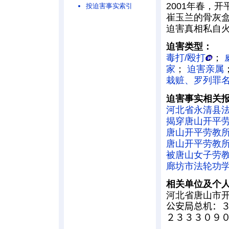
2001年春，
按迫害事实索引
崔玉兰的骨灰
迫害真相私自
迫害类型：
毒打/殴打
；
家
；
迫害亲属
栽赃、罗列罪
迫害事实相关
河北省永清县
揭穿唐山开平
唐山开平劳教
唐山开平劳教
被唐山女子劳
廊坊市法轮功
相关单位及个
河北省唐山市
公安局总机：３
２３３３０９０