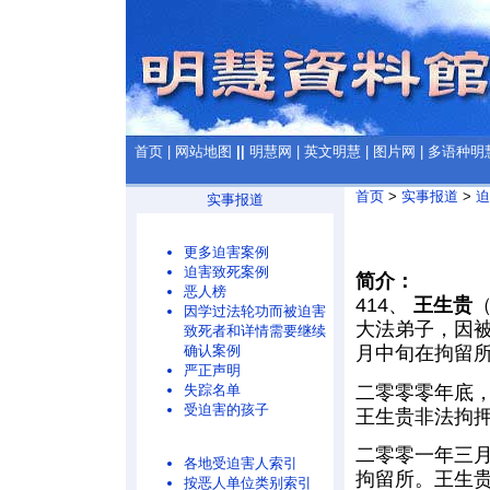
首页
|
网站地图
||
明慧网
|
英文明慧
|
图片网
|
多语种明
首页
>
实事报道
>
迫
实事报道
更多迫害案例
迫害致死案例
简介：
恶人榜
414、
王生贵
（
因学过法轮功而被迫害
大法弟子，因
致死者和详情需要继续
确认案例
月中旬在拘留
严正声明
二零零零年底
失踪名单
受迫害的孩子
王生贵非法拘
二零零一年三
各地受迫害人索引
拘留所。王生
按恶人单位类别索引